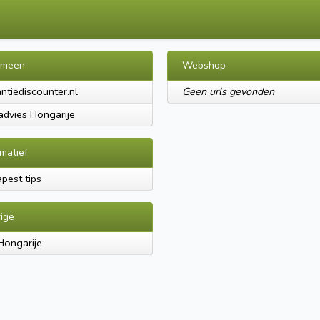
emeen
Webshop
ntiediscounter.nl
Geen urls gevonden
advies Hongarije
rmatief
pest tips
ige
Hongarije