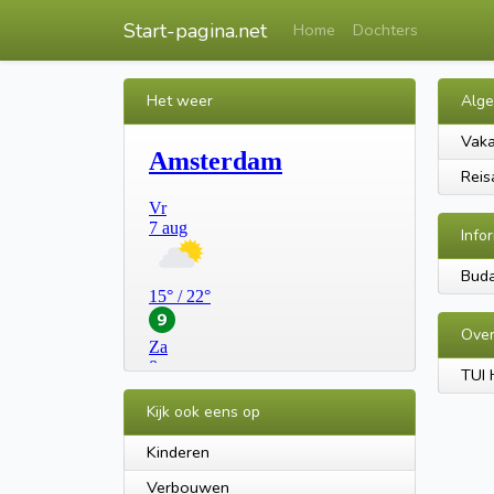
Start-pagina.net
Home
Dochters
Het weer
Alg
Vaka
Reis
Info
Buda
Over
TUI 
Kijk ook eens op
Kinderen
Verbouwen